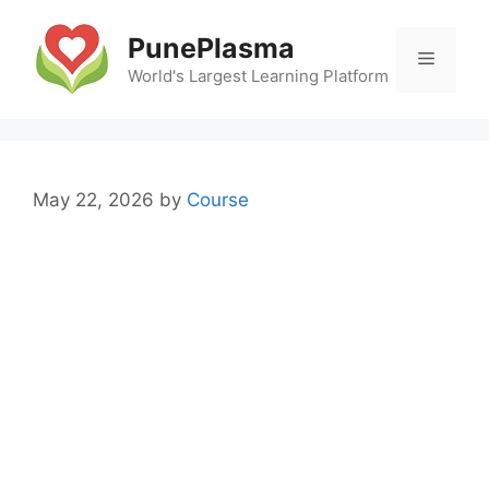
Skip
to
PunePlasma
Menu
content
World's Largest Learning Platform
May 22, 2026
by
Course