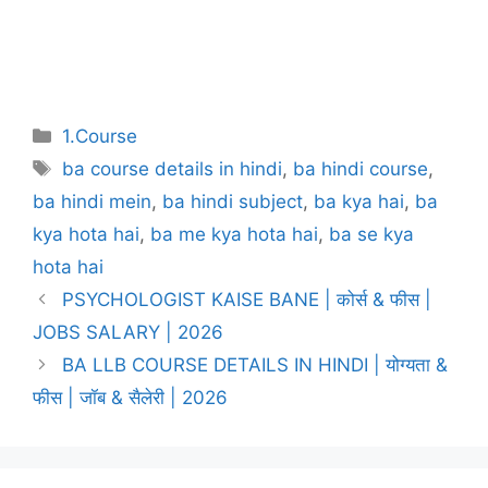
Categories
1.Course
Tags
ba course details in hindi
,
ba hindi course
,
ba hindi mein
,
ba hindi subject
,
ba kya hai
,
ba
kya hota hai
,
ba me kya hota hai
,
ba se kya
hota hai
Post
PSYCHOLOGIST KAISE BANE | कोर्स & फीस |
navigation
JOBS SALARY | 2026
BA LLB COURSE DETAILS IN HINDI | योग्यता &
फीस | जॉब & सैलेरी | 2026