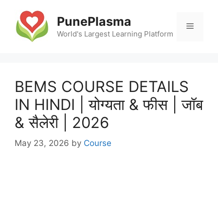
Skip
to
PunePlasma
Menu
content
World's Largest Learning Platform
BEMS COURSE DETAILS
IN HINDI | योग्यता & फीस | जॉब
& सैलेरी | 2026
May 23, 2026
by
Course