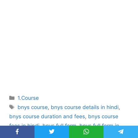
Categories
1.Course
Tags
bnys course
,
bnys course details in hindi
,
bnys course duration and fees
,
bnys course
fees in hindi
,
bnys full form
,
bnys full form in
hindi
,
bnys kya hai
,
full form of bnys
,
what is