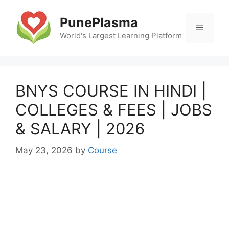
Skip
to
PunePlasma
Menu
content
World's Largest Learning Platform
BNYS COURSE IN HINDI |
COLLEGES & FEES | JOBS
& SALARY | 2026
May 23, 2026
by
Course