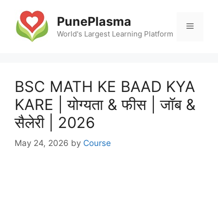
Skip
to
PunePlasma
Menu
content
World's Largest Learning Platform
BSC MATH KE BAAD KYA
KARE | योग्यता & फीस | जॉब &
सैलेरी | 2026
May 24, 2026
by
Course