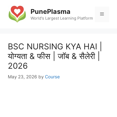
Skip
to
PunePlasma
Menu
content
World's Largest Learning Platform
BSC NURSING KYA HAI |
योग्यता & फीस | जॉब & सैलेरी |
2026
May 23, 2026
by
Course