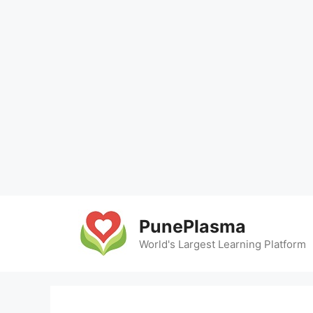
Skip
to
PunePlasma
content
World's Largest Learning Platform