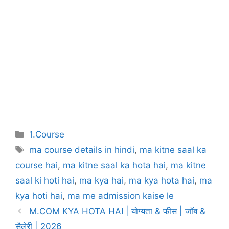
Categories
1.Course
Tags
ma course details in hindi
,
ma kitne saal ka
course hai
,
ma kitne saal ka hota hai
,
ma kitne
saal ki hoti hai
,
ma kya hai
,
ma kya hota hai
,
ma
kya hoti hai
,
ma me admission kaise le
Post
M.COM KYA HOTA HAI | योग्यता & फीस | जॉब &
navigation
सैलेरी | 2026