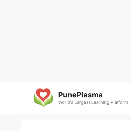
Skip
to
PunePlasma
content
World's Largest Learning Platform