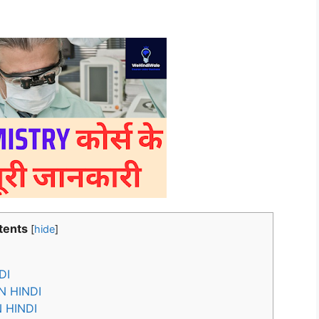
tents
[
hide
]
DI
N HINDI
 HINDI