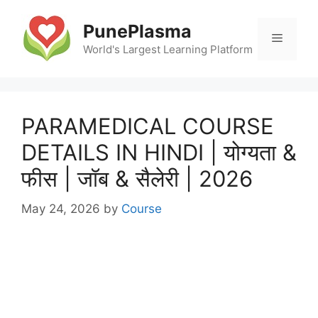
Skip
to
PunePlasma
Menu
content
World's Largest Learning Platform
PARAMEDICAL COURSE
DETAILS IN HINDI | योग्यता &
फीस | जॉब & सैलेरी | 2026
May 24, 2026
by
Course