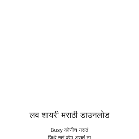
लव शायरी मराठी डाउनलोड
Busy कोणीच नसतं
जिथे खरं प्रेम असतं ना