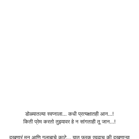
डोळ्यातल्या स्वप्नाला… कधी प्रत्यक्षातही आन…!
किती प्रेम करतो तुझ्यावर हे न सांगताही तू जान…!
दुखणारं मन आणि गुलाबाचे काटे… यात फरक एवढाच की दुखणाऱ्या