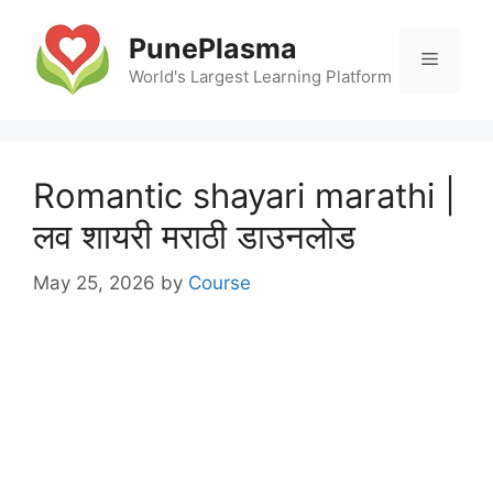
Skip
to
PunePlasma
Menu
content
World's Largest Learning Platform
Romantic shayari marathi |
लव शायरी मराठी डाउनलोड
May 25, 2026
by
Course