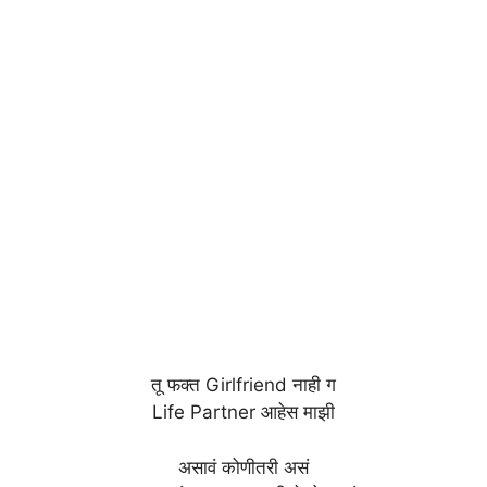
तू फक्त Girlfriend नाही ग
Life Partner आहेस माझी
असावं कोणीतरी असं