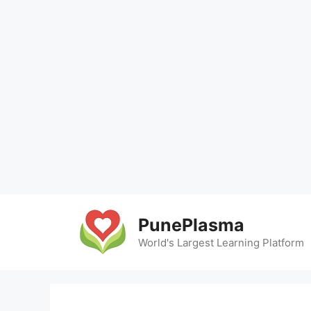
Skip
to
PunePlasma
content
World's Largest Learning Platform