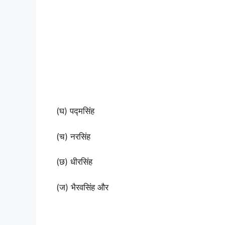
(घ) पद्मसिंह
(च) नरसिंह
(छ) धीरसिंह
(ज) भैरवसिंह और