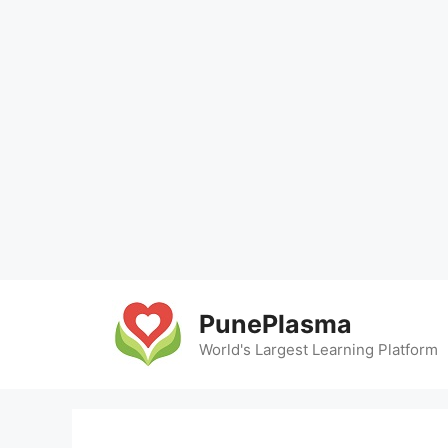
Skip
to
PunePlasma
content
World's Largest Learning Platform