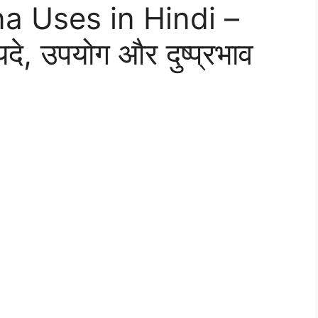
na Uses in Hindi –
यदे, उपयोग और दुष्प्रभाव