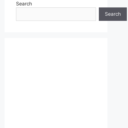
Search
Search