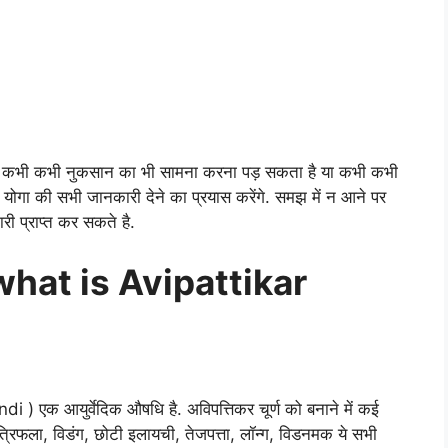
ति को कभी कभी नुकसान का भी सामना करना पड़ सकता है या कभी कभी
गा की सभी जानकारी देने का प्रयास करेंगे. समझ में न आने पर
ी प्राप्त कर सकते है.
? – what is Avipattikar
 ) एक आयुर्वेदिक औषधि है. अविपत्तिकर चूर्ण को बनाने में कई
 त्रिफला, विडंग, छोटी इलायची, तेजपत्ता, लॉन्ग, विडनमक ये सभी