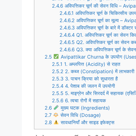
2.4.6
अविपत्तिकर चूर्ण की सेवन विधि – Av
2.4.6.1
अविपत्तिकर चूर्ण के चिकित्सीय
2.4.6.2
अविपत्तिकर चूर्ण का मूल्य – Av
2.4.6.3
अविपत्तिकर चूर्ण के बारे में डॉक्
2.4.6.4
Q1. अविपत्तिकर चूर्ण का सेवन क
2.4.6.5
Q2. अविपत्तिकर चूर्ण का सेवन 
2.4.6.6
Q3. क्या अविपत्तिकर चूर्ण के से
2.5
Avipattikar Churna के उपयोग (Uses
2.5.1
1. अम्लपित्त (Acidity) से राहत
2.5.2
2. कब्ज (Constipation) में लाभकारी
2.5.3
3. पाचन क्रिया को सुधारता है
2.5.4
4. पेशाब की जलन में उपयोगी
2.5.5
5. माइग्रेन और सिरदर्द में सहायक (एसि
2.5.6
6. त्वचा रोगों में सहायक
2.6
मुख्य घटक (Ingredients)
2.7
सेवन विधि (Dosage)
2.8
सावधानियाँ और साइड इफेक्ट्स