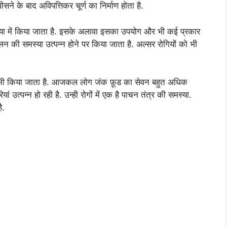
ने के बाद अविपत्तिकर चूर्ण का निर्माण होता है.
समस्या में किया जाता है. इसके अलावा इसका उपयोग और भी कई प्रकार
लन की समस्या उत्पन्न होने पर किया जाता है. अल्सर रोगियों को भी
 में भी किया जाता है. आजकल लोग जंक फ़ूड का सेवन बहुत अधिक
यां उत्पन्न हो रही है. उन्ही रोगों में एक है पाचन तंत्र की समस्या.
है.