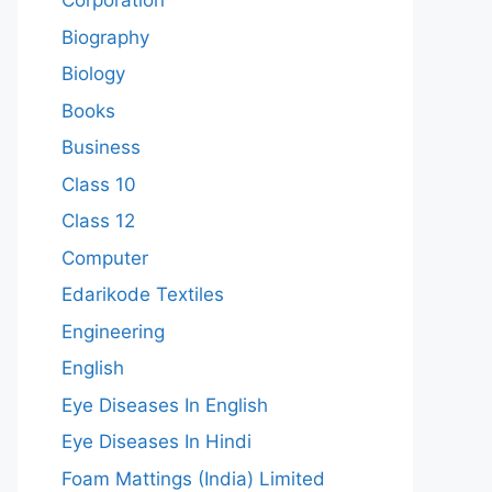
Corporation
Biography
Biology
Books
Business
Class 10
Class 12
Computer
Edarikode Textiles
Engineering
English
Eye Diseases In English
Eye Diseases In Hindi
Foam Mattings (India) Limited