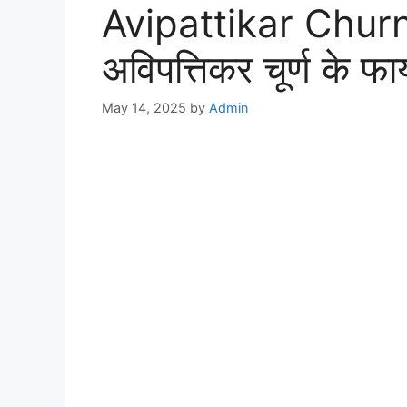
Avipattikar Chur
अविपत्तिकर चूर्ण के फा
May 14, 2025
by
Admin