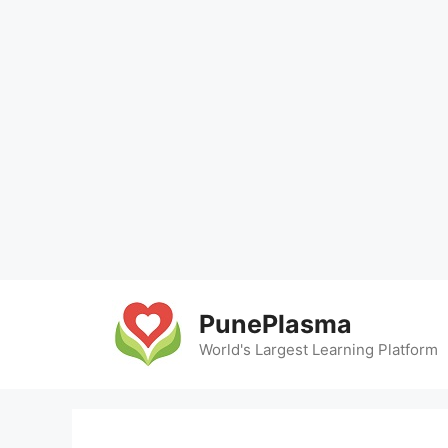
Skip
to
PunePlasma
content
World's Largest Learning Platform