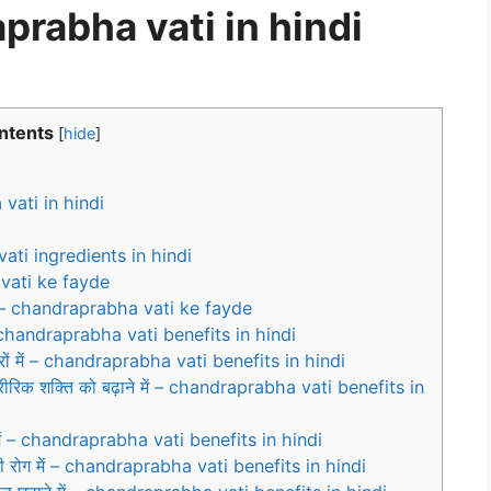
raprabha vati in hindi
ntents
[
hide
]
 vati in hindi
vati ingredients in hindi
a vati ke fayde
ग में – chandraprabha vati ke fayde
ें – chandraprabha vati benefits in hindi
विकारों में – chandraprabha vati benefits in hindi
ारीरिक शक्ति को बढ़ाने में – chandraprabha vati benefits in
री में – chandraprabha vati benefits in hindi
ंबंधी रोग में – chandraprabha vati benefits in hindi